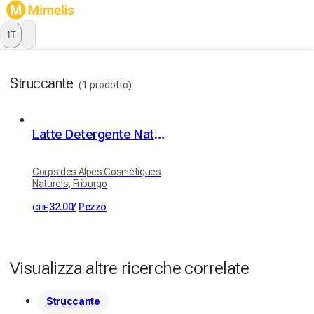
IT
Struccante
(1 prodotto)
Latte Detergente Naturale alla Camomilla
Corps des Alpes Cosmétiques
Naturels, Friburgo
32.00
/
Pezzo
CHF
Visualizza altre ricerche correlate
Struccante