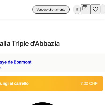
Vendere direttamente
IT
lla Triple d'Abbazia
aye de Bonmont
a
ungi al carrello
7,00 CHF