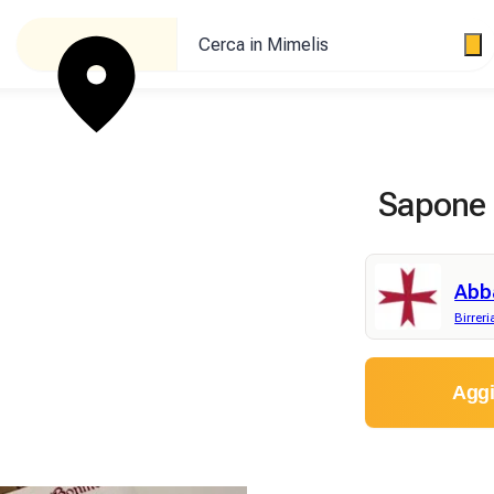
Cerca in Mimelis
Sapone a
Abb
Birreri
Aggi