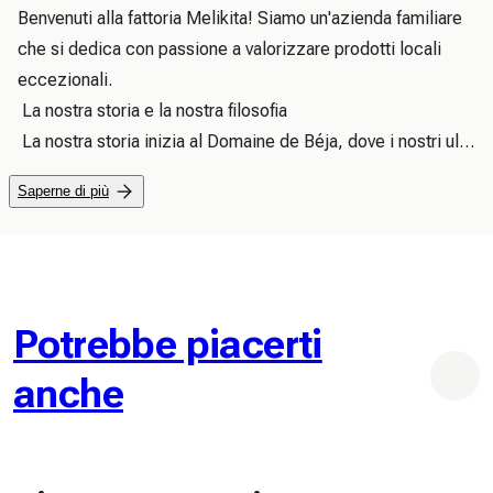
Benvenuti alla fattoria Melikita! Siamo un'azienda familiare 
che si dedica con passione a valorizzare prodotti locali 
eccezionali.

 La nostra storia e la nostra filosofia

 La nostra storia inizia al Domaine de Béja, dove i nostri ulivi 
vengono coltivati ​​nel rispetto della terra, con metodi 
Saperne di più
tradizionali e della biodiversità. Crediamo fermamente che 
il cibo di qualità si basi sulla completa trasparenza, 
dall'albero alla vostra tavola.

 I nostri prodotti e il nostro impegno

 Offriamo un olio extravergine di oliva (Chétoui) 
Potrebbe piacerti
monovarietale, spremuto a freddo e dalle caratteristiche 
anche
distintive. Tutti i nostri lotti importati in Svizzera seguono un 
protocollo rigoroso e sono sottoposti a controlli scrupolosi 
per garantire tracciabilità e qualità impeccabili.

 Informazioni sulla consegna
