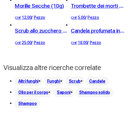
 Al fine di privilegiare il contatto diretto e preservare la 
Morille Secche (10g)
Trombette dei morti essiccate (10g)
qualità del nostro servizio, ci occupiamo personalmente 
12.00
/
Pezzo
5.00
/
Pezzo
CHF
CHF
della consegna a domicilio, effettuata dal nostro team, 
esclusivamente nella zona di Crissier, Renens, Losanna e 
Scrub allo zucchero e miele dei nostri apiari - profumo miele-limone
Candela profumata in vaso di ceramica "Infusione Dorata"
dintorni.
25.00
/
Pezzo
18.00
/
Pezzo
CHF
CHF
Visualizza altre ricerche correlate
Altri funghi
Funghi
Scrub
Candele
Olio per il corpo
Saponi
Shampoo solido
Shampoo