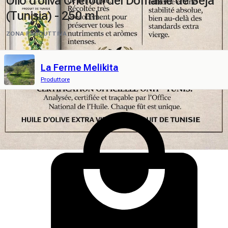
Olio d'oliva Chétoui del Domaine de Béja
(Tunisia) - 250 ml
ZONA PRODUTTIVA
La Ferme Melikita
Produttore