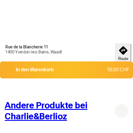
Bestellen Sie noch heute, um Ihre Produkte bis zum
18-25
débembre
zu erhalten
Liefer- und Rückgabebedingungen
Rue de la Blancherie 11
Bestellen Sie noch heute, um Ihre Produkte bis zum
18-25
1400 Yverdon-les-Bains, Waadt
débembre
zu erhalten
Route
Lieferung in die ganze Schweiz
In den Warenkorb
59,00 CHF
Rückgaben und Umtausch werden nicht akzeptiert
Versandkosten: 11,00 CHF
Lieferung ab 29,00 CHF
Andere Produkte bei
Charlie&Berlioz