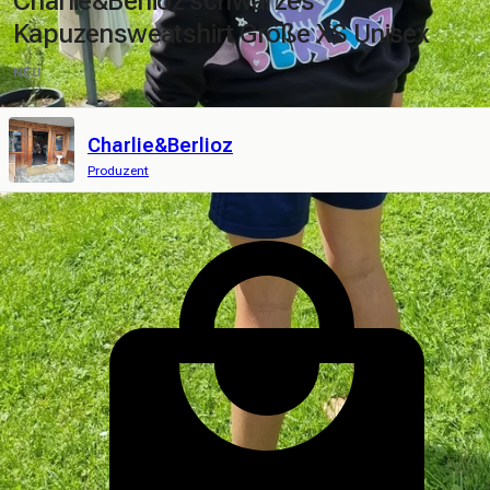
Charlie&Berlioz schwarzes
Kapuzensweatshirt Größe XS Unisex
NEU
Charlie&Berlioz
Produzent