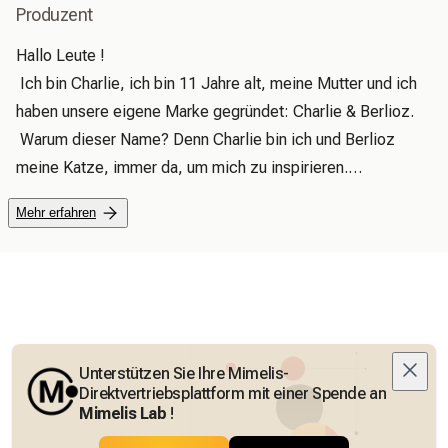
Produzent
Hallo Leute !

 Ich bin Charlie, ich bin 11 Jahre alt, meine Mutter und ich 
haben unsere eigene Marke gegründet: Charlie & Berlioz.

 Warum dieser Name? Denn Charlie bin ich und Berlioz 
meine Katze, immer da, um mich zu inspirieren.

 Ich war es leid, in den Geschäften nichts zu finden, was 
Mehr erfahren
mir gefiel, also beschloss ich, einzigartige, lustige und 
originelle Kleidung und Accessoires zu kreieren.

 Bei Charlie & Berlioz wird jedes Stück mit Leidenschaft 
und Kreativität entworfen.

 Es spiegelt wider, was ich mag und was Berlioz auch mag 
(ja, meine Katze hat einen guten Geschmack!).

Unterstützen Sie Ihre Mimelis-
 Ich freue mich sehr, dieses Abenteuer mit Ihnen zu teilen. 
Direktvertriebsplattform mit einer Spende an
Mimelis Lab
!
Folgen Sie mir, um nach und nach alle meine Kreationen zu 
entdecken.
