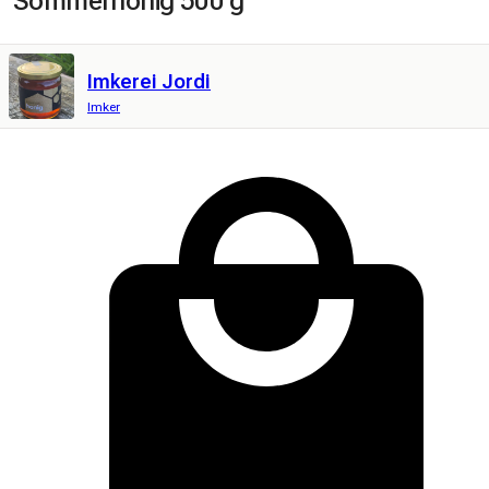
Sommerhonig 500 g
Imkerei Jordi
Imker