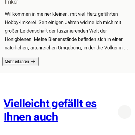
Imker
Willkommen in meiner kleinen, mit viel Herz geführten 
Hobby-Imkerei. Seit einigen Jahren widme ich mich mit 
großer Leidenschaft der faszinierenden Welt der 
Honigbienen. Meine Bienenstände befinden sich in einer 
natürlichen, artenreichen Umgebung, in der die Völker in 
Ruhe gedeihen und vielfältige Blütenquellen nutzen können.

Mehr erfahren
Mein Ziel ist es, Bienenhaltung nachhaltig, respektvoll und 
im Einklang mit der Natur zu betreiben. Dazu gehören eine 
sorgfältige Pflege der Bienenvölker, schonende imkerliche 
Methoden sowie die Förderung von regionaler Biodiversität. 
Jeder Arbeitsschritt – vom regelmäßigen Kontrollgang bis 
Vielleicht gefällt es
zum Schleudern des Honigs – erfolgt mit viel 
Ihnen auch
Aufmerksamkeit und Wertschätzung für die Tiere.

Der Honig aus meiner Hobby-Imkerei wird in kleinen 
Mengen geerntet, behutsam verarbeitet und naturbelassen 