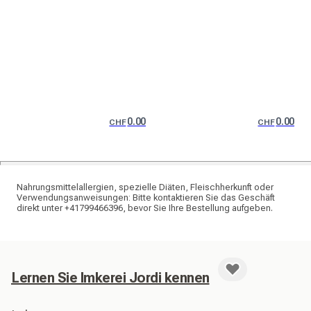
0.00
0.00
CHF
CHF
Nahrungsmittelallergien, spezielle Diäten, Fleischherkunft oder
Verwendungsanweisungen: Bitte kontaktieren Sie das Geschäft
direkt unter +41799466396, bevor Sie Ihre Bestellung aufgeben.
Lernen Sie Imkerei Jordi kennen