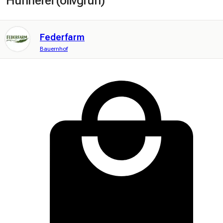
Hühnerei (olivgrün)
Federfarm
Bauernhof