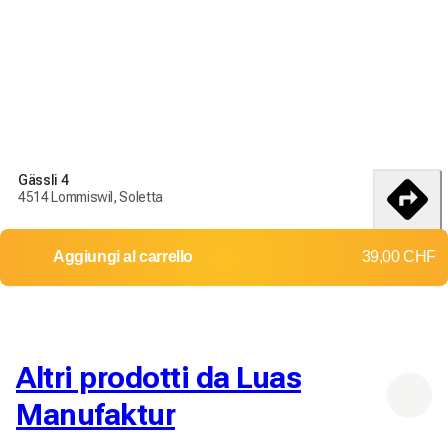
Ordina oggi per ricevere i tuoi prodotti entro il
18-25 débembre
Condizioni di consegna e restituzione
Ordina oggi per ricevere i tuoi prodotti entro il
18-25
Gässli 4
débembre
4514 Lommiswil, Soletta
Consegna in tutta la Svizzera
itinerario
Aggiungi al carrello
39,00 CHF
Resi e cambi non accettati
Costi di spedizione: 8,00 CHF
Consegna gratuita a partire da
100,00 CHF
Altri prodotti da Luas
Manufaktur