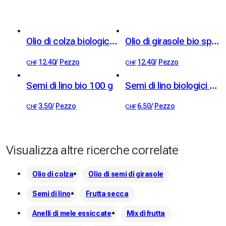
Olio di colza biologico spremuto a freddo 5 dl
Olio di girasole bio spremuto a freddo 5 dl
12.40
/
Pezzo
12.40
/
Pezzo
CHF
CHF
Semi di lino bio 100 g
Semi di lino biologici 250 g
3.50
/
Pezzo
6.50
/
Pezzo
CHF
CHF
Visualizza altre ricerche correlate
Olio di colza
Olio di semi di girasole
Semi di lino
Frutta secca
Anelli di mele essiccate
Mix di frutta