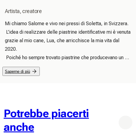
Artista, creatore
Mi chiamo Salome e vivo nei pressi di Soletta, in Svizzera.

 L'idea di realizzare delle piastrine identificative mi è venuta 
grazie al mio cane, Lua, che arricchisce la mia vita dal 
2020.

 Poiché ho sempre trovato piastrine che producevano un 
rumore fastidioso, ho iniziato a realizzarle in resina 
Saperne di più
epossidica.

 È qui che ho scoperto il mio amore per i prodotti in 
Biothane e Paracord.

 Spero che vi piaccia curiosare nel mio piccolo negozio.
Potrebbe piacerti
anche