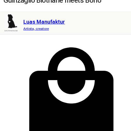
Guinzaglio Biothane meets Boho
Luas Manufaktur
Artista, creatore