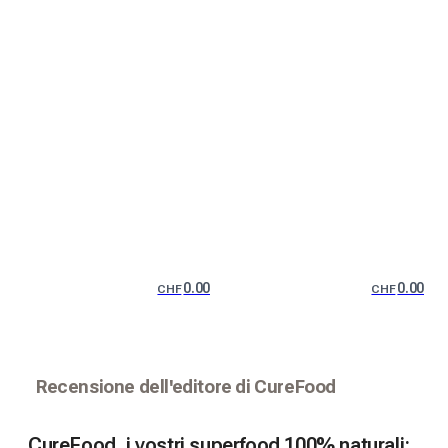
0.00
0.00
CHF
CHF
Recensione dell'editore di CureFood
CureFood, i vostri superfood 100% naturali: