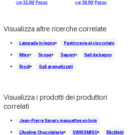
32.00
/
Pezzo
38.90
/
Pezzo
CHF
CHF
e i nostri clienti possiamo essere orgogliosi.
Visualizza altre ricerche correlate
Lampade in legno
Pasticceria al cioccolato
Miso
Scopa
Saponi
Sali da bagno
Brodi
Sali aromatizzati
Visualizza i prodotti dei produttori
correlati
Jean-Pierre Savary, maquettes en bois
L'Aveline Chocolaterie
SWISSMISO
Blickfeld