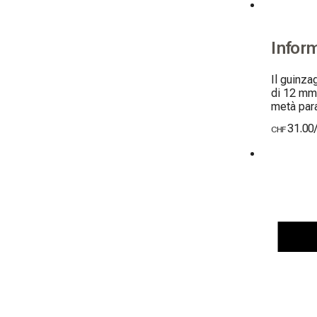
Infor
Il guinza
di 12 mm,
metà para
31.00
CHF